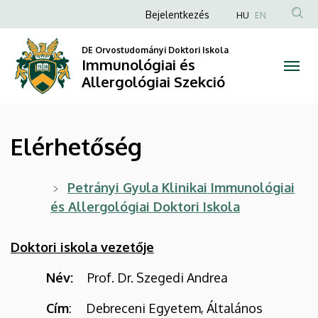
Elérhetőség
Ugrás
Anonim
Bejelentkezés
HU
EN
a
Felhasználói
|
tartalomra
DE Orvostudományi Doktori Iskola
fiók
Immunológiai és
Immunológiai
menüje
Allergológiai Szekció
és
Allergológiai
Elérhetőség
Szekció
Petrányi Gyula Klinikai Immunológiai
és Allergológiai Doktori Iskola
Doktori iskola vezetője
Név:
Prof. Dr. Szegedi Andrea
Cím
: Debreceni Egyetem, Általános