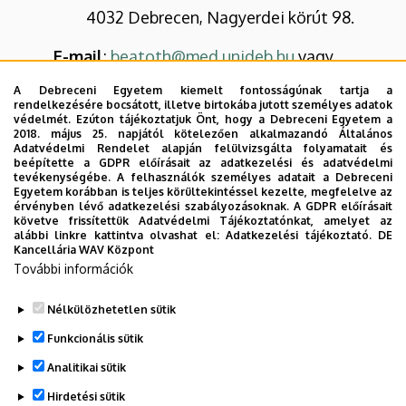
4032 Debrecen, Nagyerdei körút 98.
E-mail
:
beatoth@med.unideb.hu
vagy
lajsz.beata@gmail.com
A Debreceni Egyetem kiemelt fontosságúnak tartja a
rendelkezésére bocsátott, illetve birtokába jutott személyes adatok
Telefonszám/mellék
: +36 52 411-
védelmét. Ezúton tájékoztatjuk Önt, hogy a Debreceni Egyetem a
2018. május 25. napjától kötelezően alkalmazandó Általános
600/54992
Adatvédelmi Rendelet alapján felülvizsgálta folyamatait és
beépítette a GDPR előírásait az adatkezelési és adatvédelmi
tevékenységébe. A felhasználók személyes adatait a Debreceni
Egyetem korábban is teljes körültekintéssel kezelte, megfelelve az
érvényben lévő adatkezelési szabályozásoknak. A GDPR előírásait
Doktori iskola hallgatói képviselője
követve frissítettük Adatvédelmi Tájékoztatónkat, amelyet az
alábbi linkre kattintva olvashat el:
Adatkezelési tájékoztató.
DE
Kancellária WAV Központ
Név:
Szabó Lilla
További információk
E-mail:
lillyhfg@gmail.com
Nélkülözhetetlen sütik
Legutóbbi frissítés:
2023. 03. 26. 19:59
Funkcionális sütik
Analitikai sütik
Hirdetési sütik