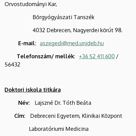
Orvostudományi Kar,
Bőrgyógyászati Tanszék
4032 Debrecen, Nagyerdei körút 98.
E-mail:
aszegedi@med.unideb.hu
Telefonszám/ mellék
:
+36 52 411 600
/
56432
Doktori iskola titkára
Név:
Lajszné Dr. Tóth Beáta
Cím:
Debreceni Egyetem, Klinikai Központ
Laboratóriumi Medicina