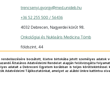
trencsenyi.gyorgy@med.unideb.hu
+36 52 255 500 / 56436
4032 Debrecen, Nagyerdei körút 98.
Onkológiai és Nukleáris Medicina Tömb
földszint, 44
Szervezeti weboldal
 rendelkezésére bocsátott, illetve birtokába jutott személyes adatok v
Tudóstér profil
azandó Általános Adatvédelmi Rendelet alapján felülvizsgálta folyamata
yes adatait a Debreceni Egyetem korábban is teljes körültekintéssel 
tük Adatvédelmi Tájékoztatónkat, amelyet az alábbi linkre kattintva olv