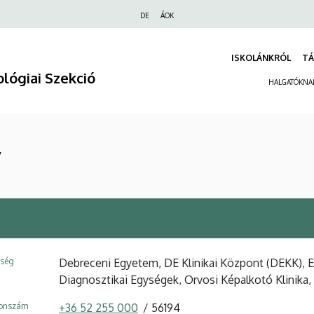
Felső
DE
ÁOK
navigáció
ISKOLÁNKRÓL
TÁ
lógiai Szekció
HALGATÓKNA
y
ység
Debreceni Egyetem, DE Klinikai Központ (DEKK), 
Diagnosztikai Egységek, Orvosi Képalkotó Klinika,
fonszám
+36 52 255 000
56194