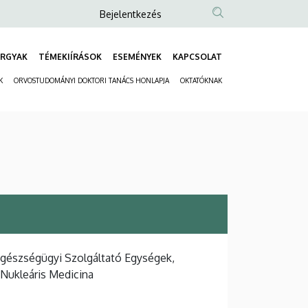
Anonim
Bejelentkezés
Felhasználói
fiók
RGYAK
TÉMEKIÍRÁSOK
ESEMÉNYEK
KAPCSOLAT
Fő
menüje
K
ORVOSTUDOMÁNYI DOKTORI TANÁCS HONLAPJA
OKTATÓKNAK
navigáció
Másodlagos
navigáció
Egészségügyi Szolgáltató Egységek,
 Nukleáris Medicina