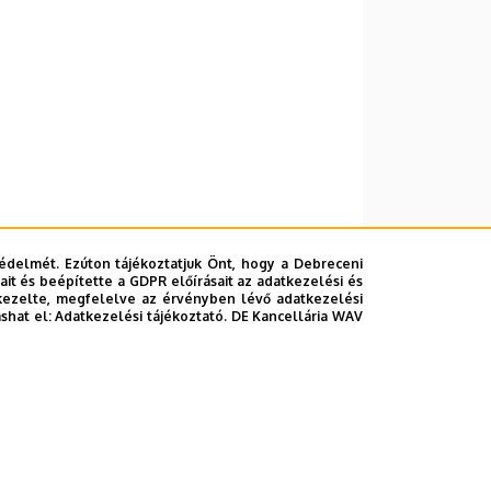
édelmét. Ezúton tájékoztatjuk Önt, hogy a Debreceni
it és beépítette a GDPR előírásait az adatkezelési és
kezelte, megfelelve az érvényben lévő adatkezelési
ashat el:
Adatkezelési tájékoztató.
DE Kancellária WAV