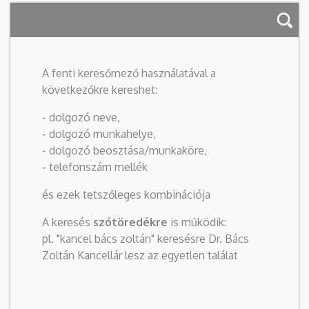
A fenti keresőmező használatával a
következőkre kereshet:
- dolgozó neve,
- dolgozó munkahelye,
- dolgozó beosztása/munkaköre,
- telefonszám mellék
és ezek tetszőleges kombinációja
A keresés
szótöredékre
is működik:
pl. "kancel bács zoltán" keresésre Dr. Bács
Zoltán Kancellár lesz az egyetlen találat