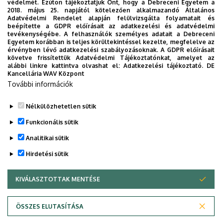
védelmét. Ezúton tájékoztatjuk Önt, hogy a Debreceni Egyetem a
2018. május 25. napjától kötelezően alkalmazandó Általános
Adatvédelmi Rendelet alapján felülvizsgálta folyamatait és
beépítette a GDPR előírásait az adatkezelési és adatvédelmi
tevékenységébe. A felhasználók személyes adatait a Debreceni
Egyetem korábban is teljes körültekintéssel kezelte, megfelelve az
érvényben lévő adatkezelési szabályozásoknak. A GDPR előírásait
követve frissítettük Adatvédelmi Tájékoztatónkat, amelyet az
alábbi linkre kattintva olvashat el:
Adatkezelési tájékoztató.
DE
Dolgozói adatmódosítás igénylése a DE
Kancellária WAV Központ
További információk
telefonkönyvében
|
Külső személyek rögzítése a DE
telefonkönyvében
|
Súgó
|
Hibabejelentés
Nélkülözhetetlen sütik
Funkcionális sütik
Analitikai sütik
Hirdetési sütik
KIVÁLASZTOTTAK MENTÉSE
WITHDRAW CONSENT
Adatvédelem
Adatvédelem
ÖSSZES ELUTASÍTÁSA
Technikai információk