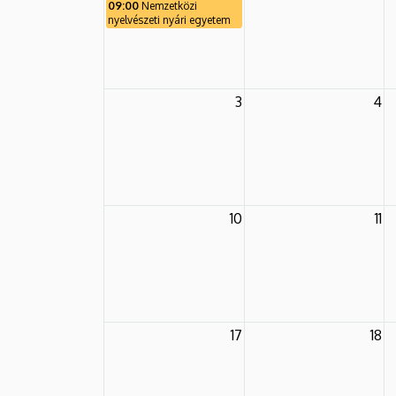
09:00
Nemzetközi
nyelvészeti nyári egyetem
3
4
10
11
17
18