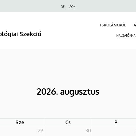
Felső
DE
ÁOK
navigáció
ISKOLÁNKRÓL
TÁ
lógiai Szekció
HALGATÓKNA
2026. augusztus
Sze
Cs
P
29
30