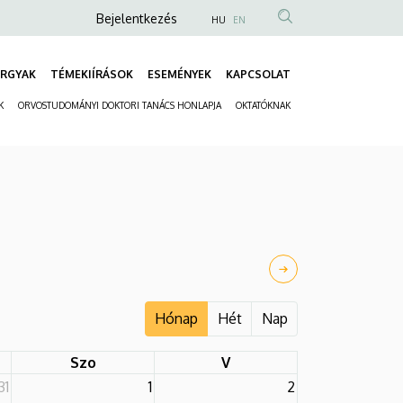
Anonim
Bejelentkezés
HU
EN
Felhasználói
fiók
RGYAK
TÉMEKIÍRÁSOK
ESEMÉNYEK
KAPCSOLAT
Fő
menüje
K
ORVOSTUDOMÁNYI DOKTORI TANÁCS HONLAPJA
OKTATÓKNAK
navigáció
Másodlagos
navigáció
Hónap
Hét
Nap
Szo
V
31
1
2